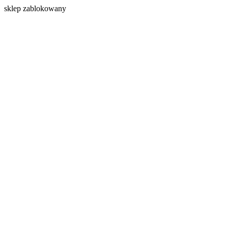
s
klep zablokowany