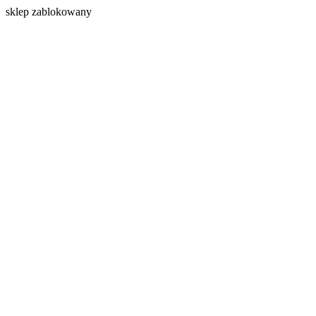
s
klep zablokowany