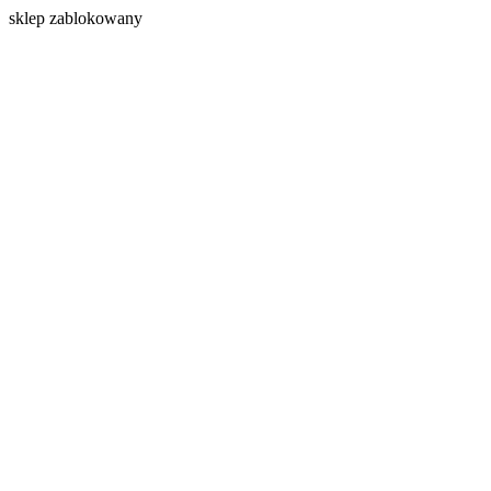
s
klep zablokowany