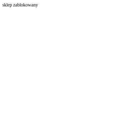
s
klep zablokowany